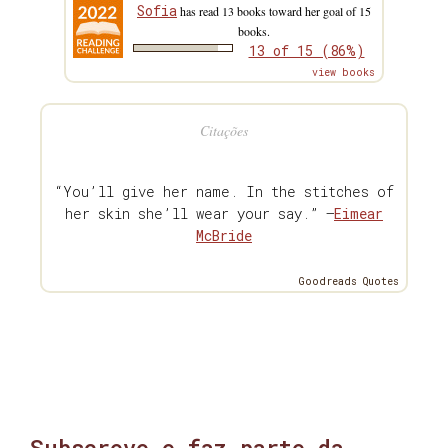
Sofia
has read 13 books toward her goal of 15
books.
13 of 15 (86%)
view books
Citações
“You’ll give her name. In the stitches of
her skin she’ll wear your say.” —
Eimear
McBride
Goodreads Quotes
Subscreve e faz parte da