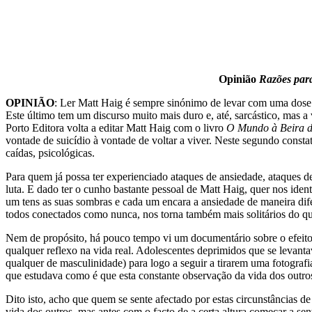
Opinião
Razões para
OPINIÃO
: Ler Matt Haig é sempre sinónimo de levar com uma dose
Este último tem um discurso muito mais duro e, até, sarcástico, mas 
Porto Editora volta a editar Matt Haig com o livro
O Mundo à Beira 
vontade de suicídio à vontade de voltar a viver. Neste segundo cons
caídas, psicológicas.
Para quem já possa ter experienciado ataques de ansiedade, ataques d
luta. E dado ter o cunho bastante pessoal de Matt Haig, quer nos ide
um tens as suas sombras e cada um encara a ansiedade de maneira dif
todos conectados como nunca, nos torna também mais solitários do q
Nem de propósito, há pouco tempo vi um documentário sobre o efeito d
qualquer reflexo na vida real. Adolescentes deprimidos que se levan
qualquer de masculinidade) para logo a seguir a tirarem uma fotograf
que estudava como é que esta constante observação da vida dos outros
Dito isto, acho que quem se sente afectado por estas circunstâncias d
vida dos outros, mas antes com o facto de a certa altura começar a sent