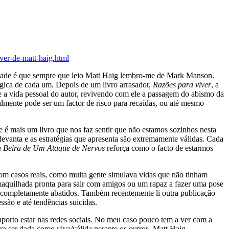
ver-de-matt-haig.html
erdade é que sempre que leio Matt Haig lembro-me de Mark Manson.
ógica de cada um. Depois de um livro arrasador,
Razões para viver
, a
 a vida pessoal do autor, revivendo com ele a passagem do abismo da
mente pode ser um factor de risco para recaídas, ou até mesmo
e é mais um livro que nos faz sentir que não estamos sozinhos nesta
levanta e as estratégias que apresenta são extremamente válidas. Cada
 Beira de Um Ataque de Nervos
reforça como o facto de estarmos
com casos reais, como muita gente simulava vidas que não tinham
maquilhada pronta para sair com amigos ou um rapaz a fazer uma pose
s, completamente abatidos. Também recentemente li outra publicação
ssão e até tendências suicidas.
suporto estar nas redes sociais. No meu caso pouco tem a ver com a
 para ser dada como viva/válida perante os outros. Matt Haig