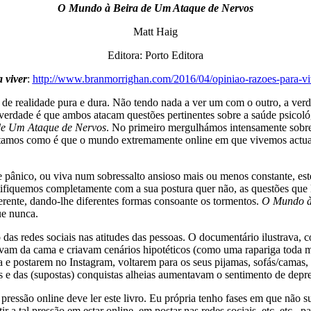
O Mundo à Beira de Um Ataque de Nervos
Matt Haig
Editora: Porto Editora
 viver
:
http://www.branmorrighan.com/2016/04/opiniao-razoes-para-vi
 de realidade pura e dura. Não tendo nada a ver um com o outro, a v
a verdade é que ambos atacam questões pertinentes sobre a saúde psicol
de Um Ataque de Nervos
. No primeiro mergulhámos intensamente sobre
tatamos como é que o mundo extremamente online em que vivemos actual
e pânico, ou viva num sobressalto ansioso mais ou menos constante, est
ntifiquemos completamente com a sua postura quer não, as questões que 
erente, dando-lhe diferentes formas consoante os tormentos.
O Mundo à
ue nunca.
as redes sociais nas atitudes das pessoas. O documentário ilustrava, 
tavam da cama e criavam cenários hipotéticos (como uma rapariga toda 
ia e postarem no Instagram, voltarem para os seus pijamas, sofás/cama
 e das (supostas) conquistas alheias aumentavam o sentimento de depre
e pressão online deve ler este livro. Eu própria tenho fases em que não 
ir a tal pressão em estar online, em postar nas redes sociais, etc. etc.,