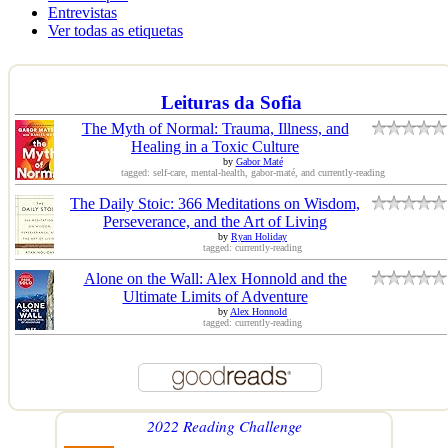
Entrevistas
Ver todas as etiquetas
Leituras da Sofia
The Myth of Normal: Trauma, Illness, and
Healing in a Toxic Culture
by
Gabor Maté
tagged: self-care, mental-health, gabor-maté, and currently-reading
The Daily Stoic: 366 Meditations on Wisdom,
Perseverance, and the Art of Living
by
Ryan Holiday
tagged: currently-reading
Alone on the Wall: Alex Honnold and the
Ultimate Limits of Adventure
by
Alex Honnold
tagged: currently-reading
2022 Reading Challenge