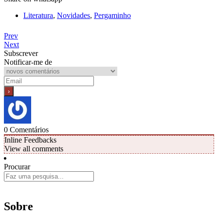
Literatura
,
Novidades
,
Pergaminho
Prev
Next
Subscrever
Notificar-me de
0
Comentários
Inline Feedbacks
View all comments
Procurar
Sobre