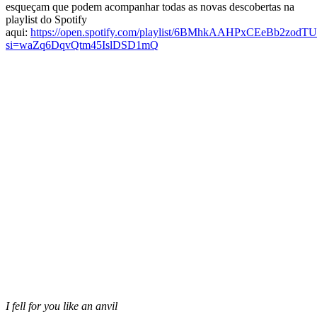
esqueçam que podem acompanhar todas as novas descobertas na
playlist do Spotify
aqui:
https://open.spotify.com/playlist/6BMhkAAHPxCEeBb2zodTU
si=waZq6DqvQtm45IslDSD1mQ
I fell for you like an anvil