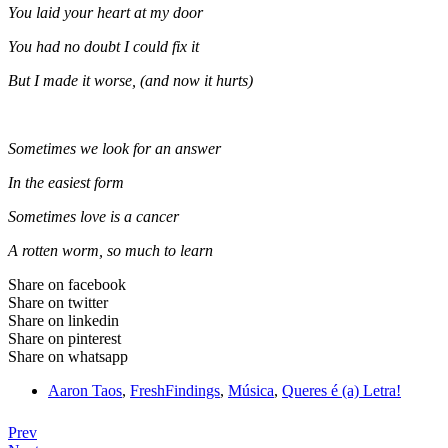
You laid your heart at my door
You had no doubt I could fix it
But I made it worse, (and now it hurts)
Sometimes we look for an answer
In the easiest form
Sometimes love is a cancer
A rotten worm, so much to learn
Share on facebook
Share on twitter
Share on linkedin
Share on pinterest
Share on whatsapp
Aaron Taos
,
FreshFindings
,
Música
,
Queres é (a) Letra!
Prev