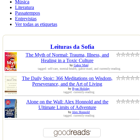
Música
Literatura
Passatempos
Entrevistas
Ver todas as etiquetas
Leituras da Sofia
The Myth of Normal: Trauma, Illness, and
Healing in a Toxic Culture
by
Gabor Maté
tagged: self-care, mental-health, gabor-maté, and currently-reading
The Daily Stoic: 366 Meditations on Wisdom,
Perseverance, and the Art of Living
by
Ryan Holiday
tagged: currently-reading
Alone on the Wall: Alex Honnold and the
Ultimate Limits of Adventure
by
Alex Honnold
tagged: currently-reading