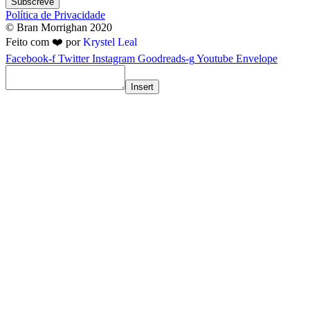
Subscreve
Política de Privacidade
© Bran Morrighan 2020
Feito com ❤️ por
Krystel Leal
Facebook-f
Twitter
Instagram
Goodreads-g
Youtube
Envelope
Insert