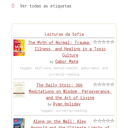
Ver todas as etiquetas
Leituras da Sofia
The Myth of Normal: Trauma,
Illness, and Healing in a Toxic
Culture
Gabor Maté
by
tagged: self-care, mental-health, gabor-maté, and
currently-reading
The Daily Stoic: 366
Meditations on Wisdom, Perseverance,
and the Art of Living
Ryan Holiday
by
tagged: currently-reading
Alone on the Wall: Alex
Honnold and the Ultimate Limits of