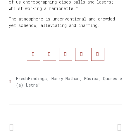
of us choreographing disco balls and lasers;
whilst working a marionette.”
The atmosphere is unconventional and crowded,
yet somehow, alleviating and charming.
FreshFindings
,
Harry Nathan
,
Música
,
Queres é
(a) Letra!