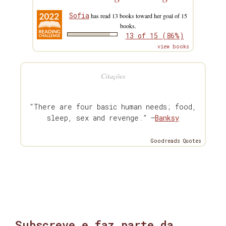
Sofia
has read 13 books toward her goal of 15
books.
13 of 15 (86%)
view books
Citações
“There are four basic human needs; food,
sleep, sex and revenge.” —
Banksy
Goodreads Quotes
Subscreve e faz parte da