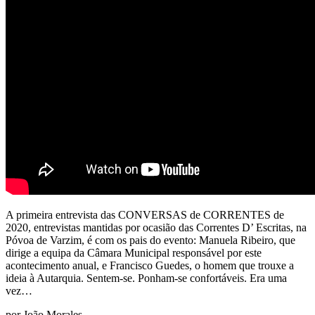
A primeira entrevista das CONVERSAS de CORRENTES de
2020, entrevistas mantidas por ocasião das Correntes D’ Escritas, na
Póvoa de Varzim, é com os pais do evento: Manuela Ribeiro, que
dirige a equipa da Câmara Municipal responsável por este
acontecimento anual, e Francisco Guedes, o homem que trouxe a
ideia à Autarquia. Sentem-se. Ponham-se confortáveis. Era uma
vez…
por João Morales