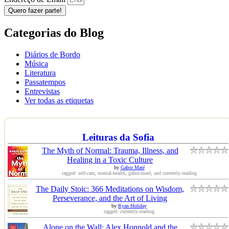
Quero fazer parte!
Categorias do Blog
Diários de Bordo
Música
Literatura
Passatempos
Entrevistas
Ver todas as etiquetas
Leituras da Sofia
The Myth of Normal: Trauma, Illness, and
Healing in a Toxic Culture
by
Gabor Maté
tagged: self-care, mental-health, gabor-maté, and currently-reading
The Daily Stoic: 366 Meditations on Wisdom,
Perseverance, and the Art of Living
by
Ryan Holiday
tagged: currently-reading
Alone on the Wall: Alex Honnold and the