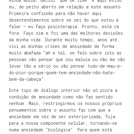
Ainda assim, decidi “que se lixe” e aqui estou
eu, de peito aberto em relação a este assunto.
Primeira confissão para não haver aqui
desentendimentos sobre se sei do que estou a
falar – eu faço psicoterapia. Pronto, está cá
fora. Faço sim e foi uma das melhores decisões
da minha vida. Durante muito tempo, anos até,
vivi as minhas crises de ansiedade de forma
muito abafada “ah e tal, se falo sobre isto as
pessoas vão pensar que sou maluca ou não me vão
levar tão a sério ou vão pensar tudo-de-mau-e-
do-pior-porque-quem-tem-ansiedade-não-bate-
bem-da-cabeça”.
Este tipo de diálogo interior não só piora a
condição de ansiedade como não faz sentido
nenhum. Mais, restringirmos os nossos próprios
pensamentos sobre o assunto faz com que a
ansiedade em vez de ser exteriorizada, fuja
para a nossa componente celular, tornando-se
numa ansiedade “biológica”. Para quem está