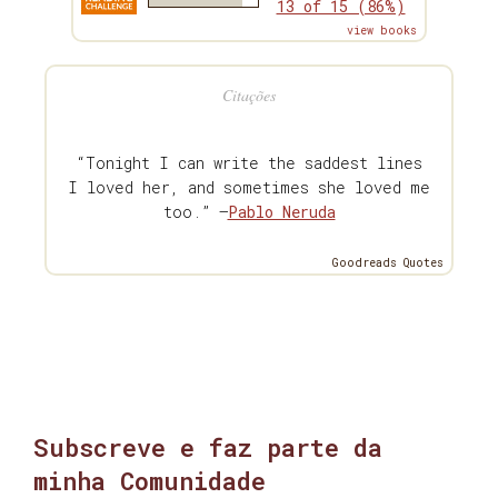
13 of 15 (86%)
view books
Citações
“Tonight I can write the saddest lines
I loved her, and sometimes she loved me
too.” —
Pablo Neruda
Goodreads Quotes
Subscreve e faz parte da
minha Comunidade