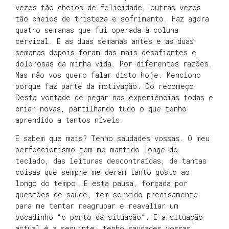
vezes tão cheios de felicidade, outras vezes
tão cheios de tristeza e sofrimento. Faz agora
quatro semanas que fui operada à coluna
cervical. E as duas semanas antes e as duas
semanas depois foram das mais desafiantes e
dolorosas da minha vida. Por diferentes razões.
Mas não vos quero falar disto hoje. Menciono
porque faz parte da motivação. Do recomeço.
Desta vontade de pegar nas experiências todas e
criar novas, partilhando tudo o que tenho
aprendido a tantos níveis.
E sabem que mais? Tenho saudades vossas. O meu
perfeccionismo tem-me mantido longe do
teclado, das leituras descontraídas, de tantas
coisas que sempre me deram tanto gosto ao
longo do tempo. E esta pausa, forçada por
questões de saúde, tem servido precisamente
para me tentar reagrupar e reavaliar um
bocadinho “o ponto da situação”. E a situação
actual é a seguinte: tenho saudades vossas,