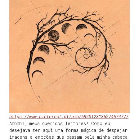
https://www.pinterest.pt/pin/592012313527467477/
Ahhhhh, meus queridos leitores! Como eu
desejava ter aqui uma forma mágica de despejar
imagens e emoções que passam pela minha cabeça