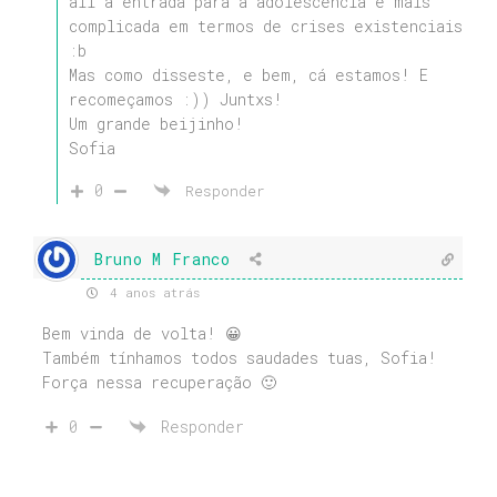
ali a entrada para a adolescência é mais
complicada em termos de crises existenciais
:b
Mas como disseste, e bem, cá estamos! E
recomeçamos :)) Juntxs!
Um grande beijinho!
Sofia
0
Responder
Bruno M Franco
4 anos atrás
Bem vinda de volta! 😀
Também tínhamos todos saudades tuas, Sofia!
Força nessa recuperação 🙂
0
Responder