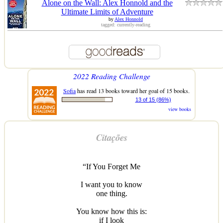
Alone on the Wall: Alex Honnold and the
Ultimate Limits of Adventure
by
Alex Honnold
tagged: currently-reading
2022 Reading Challenge
Sofia
has read 13 books toward her goal of 15 books.
13 of 15 (86%)
view books
Citações
“If You Forget Me
I want you to know
one thing.
You know how this is:
if I look