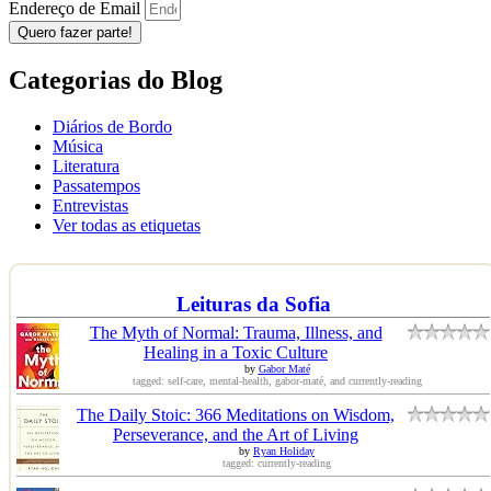
Endereço de Email
Quero fazer parte!
Categorias do Blog
Diários de Bordo
Música
Literatura
Passatempos
Entrevistas
Ver todas as etiquetas
Leituras da Sofia
The Myth of Normal: Trauma, Illness, and
Healing in a Toxic Culture
by
Gabor Maté
tagged: self-care, mental-health, gabor-maté, and currently-reading
The Daily Stoic: 366 Meditations on Wisdom,
Perseverance, and the Art of Living
by
Ryan Holiday
tagged: currently-reading