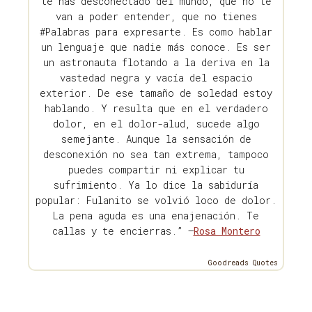
te has desconectado del mundo, que no te
van a poder entender, que no tienes
#Palabras para expresarte. Es como hablar
un lenguaje que nadie más conoce. Es ser
un astronauta flotando a la deriva en la
vastedad negra y vacía del espacio
exterior. De ese tamaño de soledad estoy
hablando. Y resulta que en el verdadero
dolor, en el dolor-alud, sucede algo
semejante. Aunque la sensación de
desconexión no sea tan extrema, tampoco
puedes compartir ni explicar tu
sufrimiento. Ya lo dice la sabiduría
popular: Fulanito se volvió loco de dolor.
La pena aguda es una enajenación. Te
callas y te encierras.” —
Rosa Montero
Goodreads Quotes