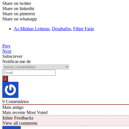
Share on twitter
Share on linkedin
Share on pinterest
Share on whatsapp
As Minhas Leituras
,
Desabafos
,
Filipe Faria
Prev
Next
Subscrever
Notificar-me de
9
Comentários
Mais antigo
Mais recente
Most Voted
Inline Feedbacks
View all comments