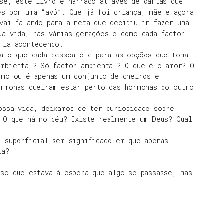
se, este livro é narrado através de cartas que
ês por uma “avó”. Que já foi criança, mãe e agora
vai falando para a neta que decidiu ir fazer uma
ua vida, nas várias gerações e como cada factor
 ia acontecendo.
a o que cada pessoa é e para as opções que toma.
ambiental? Só factor ambiental? O que é o amor? O
smo ou é apenas um conjunto de cheiros e
ormonas queiram estar perto das hormonas do outro
ossa vida, deixamos de ter curiosidade sobre
 O que há no céu? Existe realmente um Deus? Qual
 superficial sem significado em que apenas
ta?
so que estava à espera que algo se passasse, mas