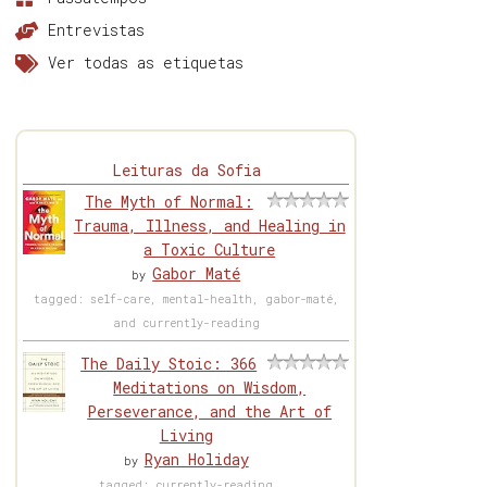
Entrevistas
Ver todas as etiquetas
Leituras da Sofia
The Myth of Normal:
Trauma, Illness, and Healing in
a Toxic Culture
Gabor Maté
by
tagged: self-care, mental-health, gabor-maté,
and currently-reading
The Daily Stoic: 366
Meditations on Wisdom,
Perseverance, and the Art of
Living
Ryan Holiday
by
tagged: currently-reading