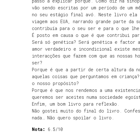
passo a explicar porquê. Como diz na sinop
vão sendo escritas por um período de um m
no seu estágio final avó. Neste livro ela 
viagem aos EUA, narrando grande parte da s
contribuía para o seu ser e para o que lhe
É posto em causa o que é que contribui par
Será só genética? Será genética e factor 
amor verdadeiro e incondicional existe me
interacções que fazem com que as nossas h
ser?
Porque é que a partir de certa altura da n
aquelas coisas que perguntamos em criança?
o nosso propósito?
Porque é que nos rendemos a uma existencia
queremos ser aceites numa sociedade egoís
Enfim, um bom livro para reflexão.
Não gostei muito do final do livro. Confes
nada… Não quero spoilar o livro.
Nota:
6.5/10