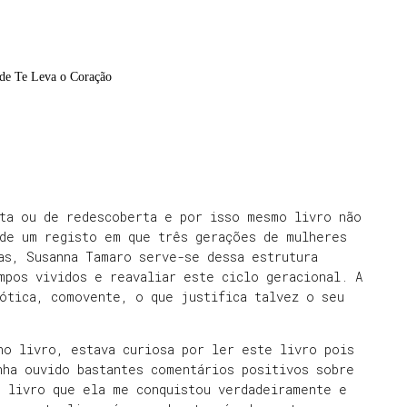
de Te Leva o Coração
ta ou de redescoberta e por isso mesmo livro não
 de um registo em que três gerações de mulheres
as, Susanna Tamaro serve-se dessa estrutura
mpos vividos e reavaliar este ciclo geracional. A
nótica, comovente, o que justifica talvez o seu
o livro, estava curiosa por ler este livro pois
nha ouvido bastantes comentários positivos sobre
e livro que ela me conquistou verdadeiramente e