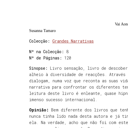
Vai Aon
Susanna Tamaro
Colecção:
Grandes Narrativas
Nº na Colecção:
8
Nº de Páginas:
120
Sinopse:
Livro sensação, livro de descober
alheio à diversidade de reacções. Através
dialogam, numa voz que reconta as suas vid
narrativa para confrontar os diferentes te
leitura deste livro é enleante, quase hip
imenso sucesso internacional.
Opinião:
Bem diferente dos livros que tenh
nunca tinha lido nada desta autora e já ti
ela. Na verdade, acho que não foi com est