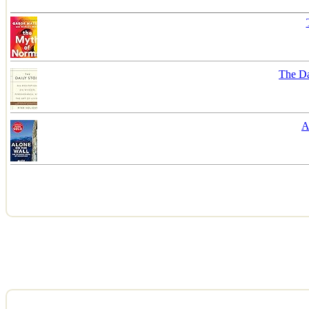
The Da
A