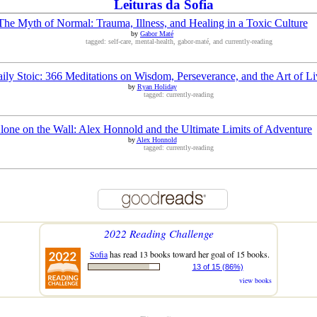
Leituras da Sofia
The Myth of Normal: Trauma, Illness, and Healing in a Toxic Culture
by
Gabor Maté
tagged: self-care, mental-health, gabor-maté, and currently-reading
ily Stoic: 366 Meditations on Wisdom, Perseverance, and the Art of Li
by
Ryan Holiday
tagged: currently-reading
lone on the Wall: Alex Honnold and the Ultimate Limits of Adventure
by
Alex Honnold
tagged: currently-reading
2022 Reading Challenge
Sofia
has read 13 books toward her goal of 15 books.
13 of 15 (86%)
view books