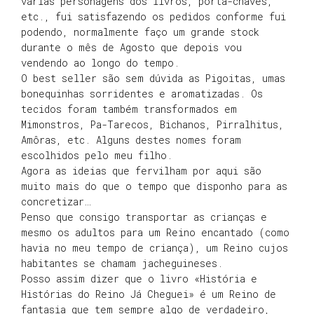
várias personagens dos livros, porta-chaves,
etc., fui satisfazendo os pedidos conforme fui
podendo, normalmente faço um grande stock
durante o mês de Agosto que depois vou
vendendo ao longo do tempo.
O best seller são sem dúvida as Pigoitas, umas
bonequinhas sorridentes e aromatizadas. Os
tecidos foram também transformados em
Mimonstros, Pa-Tarecos, Bichanos, Pirralhitus,
Amôras, etc. Alguns destes nomes foram
escolhidos pelo meu filho.
Agora as ideias que fervilham por aqui são
muito mais do que o tempo que disponho para as
concretizar…
Penso que consigo transportar as crianças e
mesmo os adultos para um Reino encantado (como
havia no meu tempo de criança), um Reino cujos
habitantes se chamam jacheguineses.
Posso assim dizer que o livro «História e
Histórias do Reino Já Cheguei» é um Reino de
fantasia que tem sempre algo de verdadeiro,