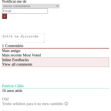
Notificar-me de
1
Comentário
Mais antigo
Mais recente
Most Voted
Inline Feedbacks
View all comments
Patrícia Cálão
16 anos atrás
Olá!
Tenho selinhos para ti no meu cantinho 😉