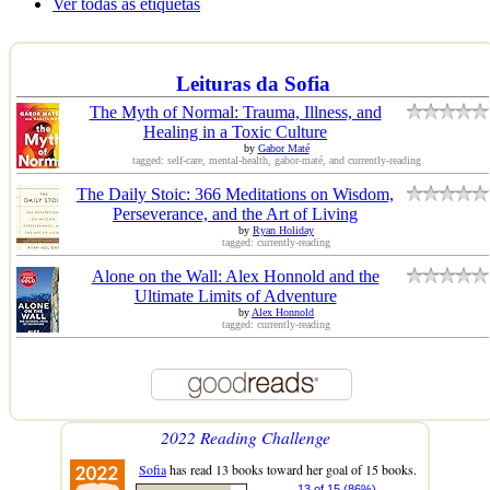
Ver todas as etiquetas
Leituras da Sofia
The Myth of Normal: Trauma, Illness, and
Healing in a Toxic Culture
by
Gabor Maté
tagged: self-care, mental-health, gabor-maté, and currently-reading
The Daily Stoic: 366 Meditations on Wisdom,
Perseverance, and the Art of Living
by
Ryan Holiday
tagged: currently-reading
Alone on the Wall: Alex Honnold and the
Ultimate Limits of Adventure
by
Alex Honnold
tagged: currently-reading
2022 Reading Challenge
Sofia
has read 13 books toward her goal of 15 books.
13 of 15 (86%)