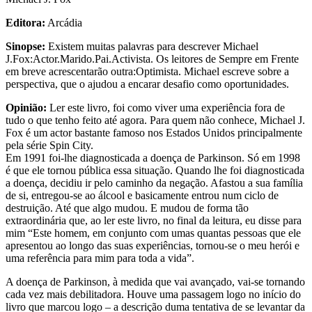
Editora:
Arcádia
Sinopse:
Existem muitas palavras para descrever Michael
J.Fox:Actor.Marido.Pai.Activista. Os leitores de Sempre em Frente
em breve acrescentarão outra:Optimista. Michael escreve sobre a
perspectiva, que o ajudou a encarar desafio como oportunidades.
Opinião:
Ler este livro, foi como viver uma experiência fora de
tudo o que tenho feito até agora. Para quem não conhece, Michael J.
Fox é um actor bastante famoso nos Estados Unidos principalmente
pela série Spin City.
Em 1991 foi-lhe diagnosticada a doença de Parkinson. Só em 1998
é que ele tornou pública essa situação. Quando lhe foi diagnosticada
a doença, decidiu ir pelo caminho da negação. Afastou a sua família
de si, entregou-se ao álcool e basicamente entrou num ciclo de
destruição. Até que algo mudou. E mudou de forma tão
extraordinária que, ao ler este livro, no final da leitura, eu disse para
mim “Este homem, em conjunto com umas quantas pessoas que ele
apresentou ao longo das suas experiências, tornou-se o meu herói e
uma referência para mim para toda a vida”.
A doença de Parkinson, à medida que vai avançado, vai-se tornando
cada vez mais debilitadora. Houve uma passagem logo no início do
livro que marcou logo – a descrição duma tentativa de se levantar da