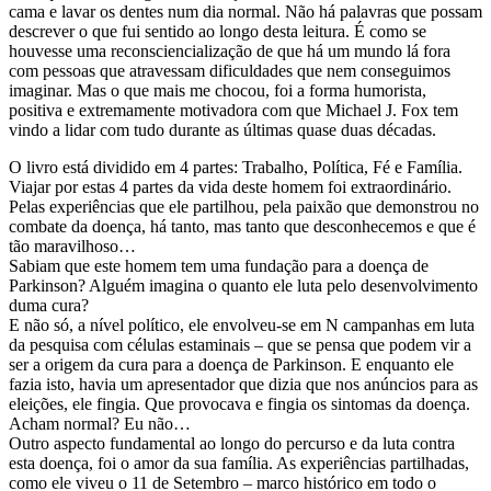
cama e lavar os dentes num dia normal. Não há palavras que possam
descrever o que fui sentido ao longo desta leitura. É como se
houvesse uma reconsciencialização de que há um mundo lá fora
com pessoas que atravessam dificuldades que nem conseguimos
imaginar. Mas o que mais me chocou, foi a forma humorista,
positiva e extremamente motivadora com que Michael J. Fox tem
vindo a lidar com tudo durante as últimas quase duas décadas.
O livro está dividido em 4 partes: Trabalho, Política, Fé e Família.
Viajar por estas 4 partes da vida deste homem foi extraordinário.
Pelas experiências que ele partilhou, pela paixão que demonstrou no
combate da doença, há tanto, mas tanto que desconhecemos e que é
tão maravilhoso…
Sabiam que este homem tem uma fundação para a doença de
Parkinson? Alguém imagina o quanto ele luta pelo desenvolvimento
duma cura?
E não só, a nível político, ele envolveu-se em N campanhas em luta
da pesquisa com células estaminais – que se pensa que podem vir a
ser a origem da cura para a doença de Parkinson. E enquanto ele
fazia isto, havia um apresentador que dizia que nos anúncios para as
eleições, ele fingia. Que provocava e fingia os sintomas da doença.
Acham normal? Eu não…
Outro aspecto fundamental ao longo do percurso e da luta contra
esta doença, foi o amor da sua família. As experiências partilhadas,
como ele viveu o 11 de Setembro – marco histórico em todo o