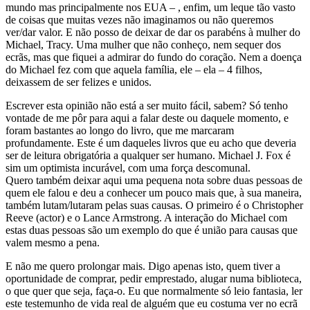
mundo mas principalmente nos EUA – , enfim, um leque tão vasto
de coisas que muitas vezes não imaginamos ou não queremos
ver/dar valor. E não posso de deixar de dar os parabéns à mulher do
Michael, Tracy. Uma mulher que não conheço, nem sequer dos
ecrãs, mas que fiquei a admirar do fundo do coração. Nem a doença
do Michael fez com que aquela família, ele – ela – 4 filhos,
deixassem de ser felizes e unidos.
Escrever esta opinião não está a ser muito fácil, sabem? Só tenho
vontade de me pôr para aqui a falar deste ou daquele momento, e
foram bastantes ao longo do livro, que me marcaram
profundamente. Este é um daqueles livros que eu acho que deveria
ser de leitura obrigatória a qualquer ser humano. Michael J. Fox é
sim um
optimista
incurável, com uma força descomunal.
Quero também deixar aqui uma pequena nota sobre duas pessoas de
quem ele falou e deu a conhecer um pouco mais que, à sua maneira,
também lutam/lutaram pelas suas causas. O primeiro é o Christopher
Reeve (actor) e o Lance Armstrong. A interação do Michael com
estas duas pessoas são um exemplo do que é união para causas que
valem mesmo a pena.
E não me quero prolongar mais. Digo apenas isto, quem tiver a
oportunidade de comprar, pedir emprestado, alugar numa biblioteca,
o que quer que seja, faça-o. Eu que normalmente só leio fantasia, ler
este testemunho de vida real de alguém que eu costuma ver no ecrã