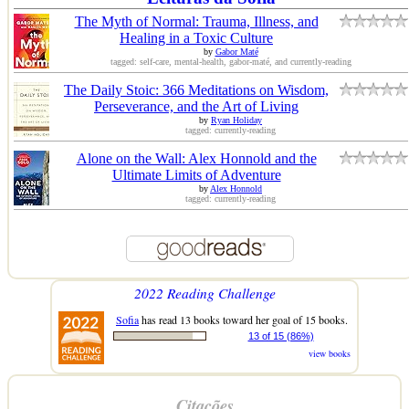
The Myth of Normal: Trauma, Illness, and
Healing in a Toxic Culture
by
Gabor Maté
tagged: self-care, mental-health, gabor-maté, and currently-reading
The Daily Stoic: 366 Meditations on Wisdom,
Perseverance, and the Art of Living
by
Ryan Holiday
tagged: currently-reading
Alone on the Wall: Alex Honnold and the
Ultimate Limits of Adventure
by
Alex Honnold
tagged: currently-reading
2022 Reading Challenge
Sofia
has read 13 books toward her goal of 15 books.
13 of 15 (86%)
view books
Citações