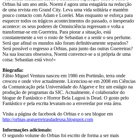
Orbias há um ano atrás. Noemi é agora uma estagiária na redacção
de uma revista em Grand City. Leva uma vida solitária e mantém
pouco contacto com Adam e Lorelei. Mas enquanto se esforça para
esquecer todos os trágicos acontecimentos do passado, o inesperado
acontece: os seus poderes de Omnisciência regressam e volta a
transformar-se em Guerreira. Para piorar a situação, está
constantemente a ver o rosto de Sebastian e a sentir o seu perfume.
Será que afinal os mundos não foram definitivamente separados?
Será possível o regresso a Orbias, para junto das outras Guerreiras?
Na sua loucura obsessiva, Noemi convence-se a si própria de uma
coisa: Sebastian está vivo!»
Biografia:
Fábio Miguel Ventura nasceu em 1986 em Portimão, terra onde
cresceu e onde vive actualmente. Licenciou-se em 2008 em Ciências
da Comunicação pela Universidade do Algarve e fez um estágio na
produção de programas da SIC. Actualmente, é colaborador do
blogue de Fantástico e Horror Bela Lugosi is Dead. O gosto pelo
Fantástico e pela escrita levaram-no a enveredar por esta área.
Visita a página de facebook do Orbias e o seu blogue em
http://orbias-asguerreirasdadeusa.blogspot.com
Informações adicionais:
O segundo volume do Orbias foi escrito de forma a ser mais