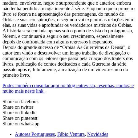
maduro, envolvente, negro e surpreendente que o anterior, embora
não tenha perdido a magia inerente à série. Enquanto que o primeiro
livro se focava na apresentação das personagens, do mundo de
Orbias e suas conspirações, o segundo vai explorar as relações entre
elas, as suas vidas e aprofundar os verdadeiros mistérios de Orbias.
A história será contada apenas sob o ponto de vista da protagonista,
Noemi, e continuará a seguir o seu crescimento, especialmente
depois de confrontada com alguns regressos inesperados.
Depois do grande sucesso de “Orbias-As Guerreiras da Deusa”, o
autor tem vindo a desenvolver um longo trabalho de divulgação e
comunicação com os leitores que passa pela criação dos trailers dos
livros, publicação de contos dedicados a cada Guerreira da série,
passatempos e, futuramente, a realização de um vídeo-resumo do
primeiro livro.
Podes também consultar aqui no blog entrevista, resenhas, contos, e
muito mais neste link.
Share on facebook
Share on twitter
Share on linkedin
Share on pinterest
Share on whatsapp
Autores Portugueses
,
Fábio Ventura
,
Novidades