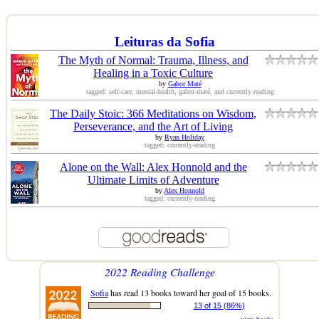
Leituras da Sofia
The Myth of Normal: Trauma, Illness, and
Healing in a Toxic Culture
by
Gabor Maté
tagged: self-care, mental-health, gabor-maté, and currently-reading
The Daily Stoic: 366 Meditations on Wisdom,
Perseverance, and the Art of Living
by
Ryan Holiday
tagged: currently-reading
Alone on the Wall: Alex Honnold and the
Ultimate Limits of Adventure
by
Alex Honnold
tagged: currently-reading
2022 Reading Challenge
Sofia
has read 13 books toward her goal of 15 books.
13 of 15 (86%)