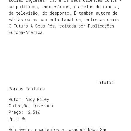
social ingleses. Entre os seus clientes contam-
se políticos, empresários, estrelas do cinema,
da televisão, do desporto. É também autora de
várias obras com esta temática, entre as quais
O Futuro A Seus Pés, editada por Publicações
Europa-América.
Título:
Porcos Egoístas
Autor: Andy Riley
Colecção: Diversos
Preço: 12.51€
Pp.: 96
Adoráveis, suculentos e rosados? Não. São