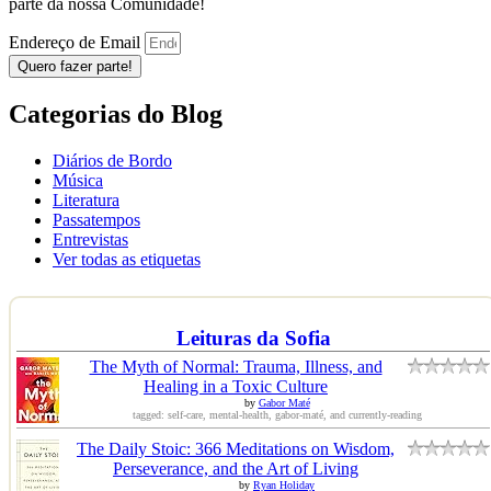
parte da nossa Comunidade!
Endereço de Email
Quero fazer parte!
Categorias do Blog
Diários de Bordo
Música
Literatura
Passatempos
Entrevistas
Ver todas as etiquetas
Leituras da Sofia
The Myth of Normal: Trauma, Illness, and
Healing in a Toxic Culture
by
Gabor Maté
tagged: self-care, mental-health, gabor-maté, and currently-reading
The Daily Stoic: 366 Meditations on Wisdom,
Perseverance, and the Art of Living
by
Ryan Holiday