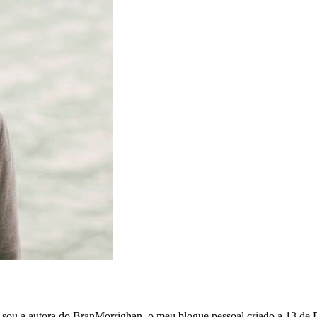
e sou a autora do BranMorrighan, o meu blogue pessoal criado a 13 de