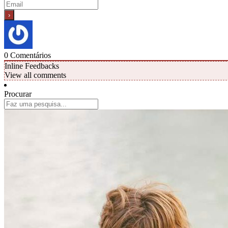
0
Comentários
Inline Feedbacks
View all comments
Procurar