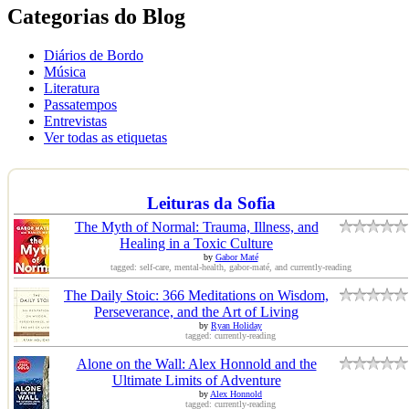
Categorias do Blog
Diários de Bordo
Música
Literatura
Passatempos
Entrevistas
Ver todas as etiquetas
Leituras da Sofia
The Myth of Normal: Trauma, Illness, and
Healing in a Toxic Culture
by
Gabor Maté
tagged: self-care, mental-health, gabor-maté, and currently-reading
The Daily Stoic: 366 Meditations on Wisdom,
Perseverance, and the Art of Living
by
Ryan Holiday
tagged: currently-reading
Alone on the Wall: Alex Honnold and the
Ultimate Limits of Adventure
by
Alex Honnold
tagged: currently-reading