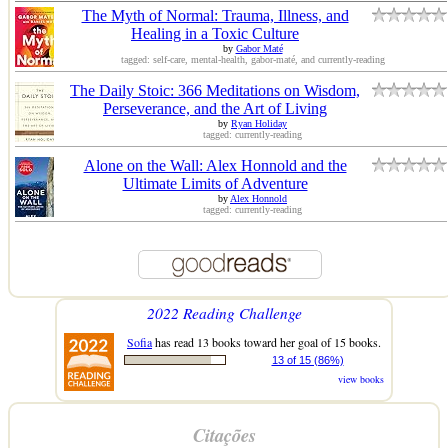
The Myth of Normal: Trauma, Illness, and
Healing in a Toxic Culture
by
Gabor Maté
tagged: self-care, mental-health, gabor-maté, and currently-reading
The Daily Stoic: 366 Meditations on Wisdom,
Perseverance, and the Art of Living
by
Ryan Holiday
tagged: currently-reading
Alone on the Wall: Alex Honnold and the
Ultimate Limits of Adventure
by
Alex Honnold
tagged: currently-reading
2022 Reading Challenge
Sofia
has read 13 books toward her goal of 15 books.
13 of 15 (86%)
view books
Citações