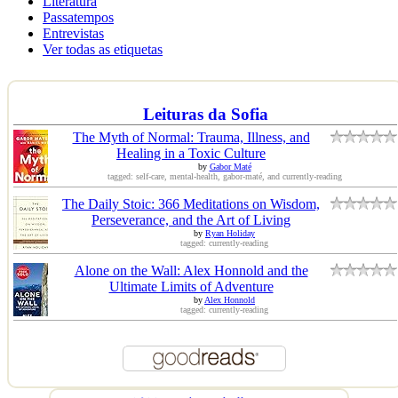
Literatura
Passatempos
Entrevistas
Ver todas as etiquetas
Leituras da Sofia
The Myth of Normal: Trauma, Illness, and
Healing in a Toxic Culture
by
Gabor Maté
tagged: self-care, mental-health, gabor-maté, and currently-reading
The Daily Stoic: 366 Meditations on Wisdom,
Perseverance, and the Art of Living
by
Ryan Holiday
tagged: currently-reading
Alone on the Wall: Alex Honnold and the
Ultimate Limits of Adventure
by
Alex Honnold
tagged: currently-reading