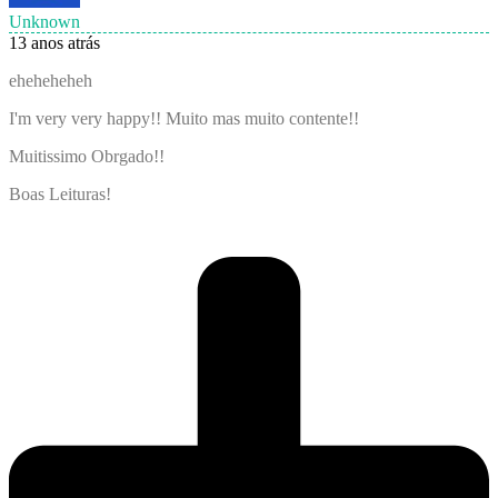
Unknown
13 anos atrás
eheheheheh
I'm very very happy!! Muito mas muito contente!!
Muitissimo Obrgado!!
Boas Leituras!