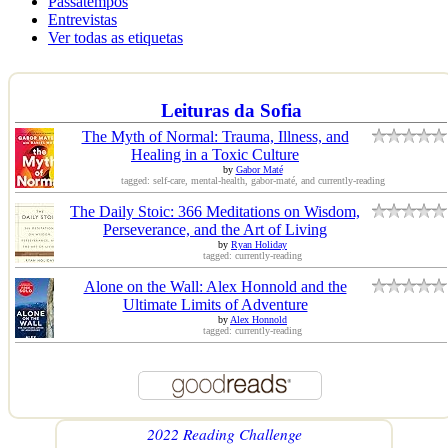
Passatempos
Entrevistas
Ver todas as etiquetas
Leituras da Sofia
The Myth of Normal: Trauma, Illness, and
Healing in a Toxic Culture
by
Gabor Maté
tagged: self-care, mental-health, gabor-maté, and currently-reading
The Daily Stoic: 366 Meditations on Wisdom,
Perseverance, and the Art of Living
by
Ryan Holiday
tagged: currently-reading
Alone on the Wall: Alex Honnold and the
Ultimate Limits of Adventure
by
Alex Honnold
tagged: currently-reading
2022 Reading Challenge