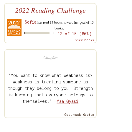
2022 Reading Challenge
Sofia
has read 13 books toward her goal of 15
books.
13 of 15 (86%)
view books
Citações
“You want to know what weakness is?
Weakness is treating someone as
though they belong to you. Strength
is knowing that everyone belongs to
themselves.” —
Yaa Gyasi
Goodreads Quotes