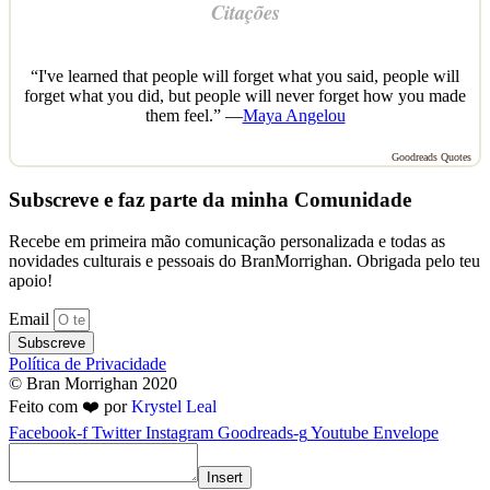
Citações
“I've learned that people will forget what you said, people will
forget what you did, but people will never forget how you made
them feel.” —
Maya Angelou
Goodreads Quotes
Subscreve e faz parte da minha Comunidade
Recebe em primeira mão comunicação personalizada e todas as
novidades culturais e pessoais do BranMorrighan. Obrigada pelo teu
apoio!
Email
Subscreve
Política de Privacidade
© Bran Morrighan 2020
Feito com ❤️ por
Krystel Leal
Facebook-f
Twitter
Instagram
Goodreads-g
Youtube
Envelope
Insert