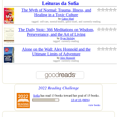
Leituras da Sofia
The Myth of Normal: Trauma, Illness, and
Healing in a Toxic Culture
by
Gabor Maté
tagged: self-care, mental-health, gabor-maté, and currently-reading
The Daily Stoic: 366 Meditations on Wisdom,
Perseverance, and the Art of Living
by
Ryan Holiday
tagged: currently-reading
Alone on the Wall: Alex Honnold and the
Ultimate Limits of Adventure
by
Alex Honnold
tagged: currently-reading
2022 Reading Challenge
Sofia
has read 13 books toward her goal of 15 books.
13 of 15 (86%)
view books