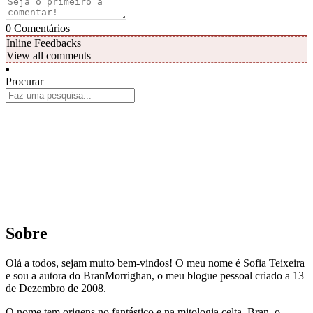
0
Comentários
Inline Feedbacks
View all comments
Procurar
Sobre
Olá a todos, sejam muito bem-vindos! O meu nome é Sofia Teixeira
e sou a autora do BranMorrighan, o meu blogue pessoal criado a 13
de Dezembro de 2008.
O nome tem origens no fantástico e na mitologia celta. Bran, o