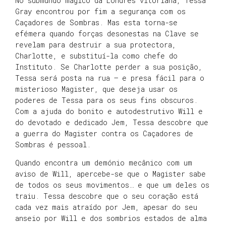
No submundo mágico da Londres vitoriana, Tessa
Gray encontrou por fim a segurança com os
Caçadores de Sombras. Mas esta torna-se
efémera quando forças desonestas na Clave se
revelam para destruir a sua protectora,
Charlotte, e substituí-la como chefe do
Instituto. Se Charlotte perder a sua posição,
Tessa será posta na rua – e presa fácil para o
misterioso Magister, que deseja usar os
poderes de Tessa para os seus fins obscuros.
Com a ajuda do bonito e autodestrutivo Will e
do devotado e dedicado Jem, Tessa descobre que
a guerra do Magister contra os Caçadores de
Sombras é pessoal.
Quando encontra um demónio mecânico com um
aviso de Will, apercebe-se que o Magister sabe
de todos os seus movimentos… e que um deles os
traiu. Tessa descobre que o seu coração está
cada vez mais atraído por Jem, apesar do seu
anseio por Will e dos sombrios estados de alma