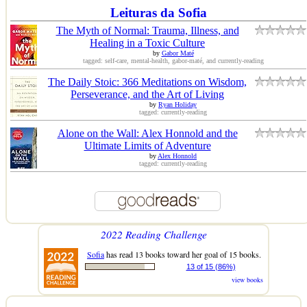
Leituras da Sofia
The Myth of Normal: Trauma, Illness, and
Healing in a Toxic Culture
by
Gabor Maté
tagged: self-care, mental-health, gabor-maté, and currently-reading
The Daily Stoic: 366 Meditations on Wisdom,
Perseverance, and the Art of Living
by
Ryan Holiday
tagged: currently-reading
Alone on the Wall: Alex Honnold and the
Ultimate Limits of Adventure
by
Alex Honnold
tagged: currently-reading
2022 Reading Challenge
Sofia
has read 13 books toward her goal of 15 books.
13 of 15 (86%)
view books