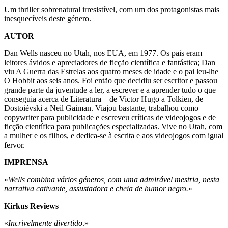
Um thriller sobrenatural irresistível, com um dos protagonistas mais
inesquecíveis deste género.
AUTOR
Dan Wells nasceu no Utah, nos EUA, em 1977. Os pais eram
leitores ávidos e apreciadores de ficção científica e fantástica; Dan
viu A Guerra das Estrelas aos quatro meses de idade e o pai leu-lhe
O Hobbit aos seis anos. Foi então que decidiu ser escritor e passou
grande parte da juventude a ler, a escrever e a aprender tudo o que
conseguia acerca de Literatura – de Victor Hugo a Tolkien, de
Dostoiévski a Neil Gaiman. Viajou bastante, trabalhou como
copywriter para publicidade e escreveu críticas de videojogos e de
ficção científica para publicações especializadas. Vive no Utah, com
a mulher e os filhos, e dedica-se à escrita e aos videojogos com igual
fervor.
IMPRENSA
«
Wells combina vários géneros, com uma admirável mestria, nesta
narrativa cativante, assustadora e cheia de humor negro.
»
Kirkus Reviews
«
Incrivelmente divertido
.»