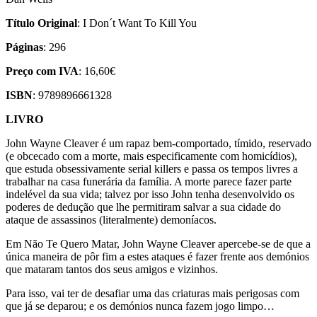
Título Original
: I Don´t Want To Kill You
Páginas
: 296
Preço com IVA
: 16,60€
ISBN
: 9789896661328
LIVRO
John Wayne Cleaver é um rapaz bem-comportado, tímido, reservado
(e obcecado com a morte, mais especificamente com homicídios),
que estuda obsessivamente serial killers e passa os tempos livres a
trabalhar na casa funerária da família. A morte parece fazer parte
indelével da sua vida; talvez por isso John tenha desenvolvido os
poderes de dedução que lhe permitiram salvar a sua cidade do
ataque de assassinos (literalmente) demoníacos.
Em Não Te Quero Matar, John Wayne Cleaver apercebe-se de que a
única maneira de pôr fim a estes ataques é fazer frente aos demónios
que mataram tantos dos seus amigos e vizinhos.
Para isso, vai ter de desafiar uma das criaturas mais perigosas com
que já se deparou; e os demónios nunca fazem jogo limpo…