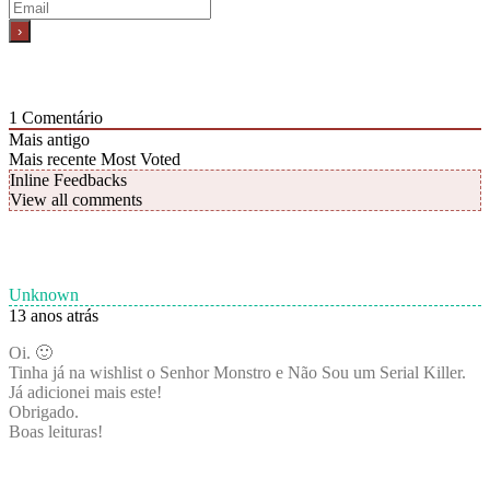
1
Comentário
Mais antigo
Mais recente
Most Voted
Inline Feedbacks
View all comments
Unknown
13 anos atrás
Oi. 🙂
Tinha já na wishlist o Senhor Monstro e Não Sou um Serial Killer.
Já adicionei mais este!
Obrigado.
Boas leituras!