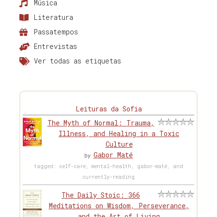
Música
Literatura
Passatempos
Entrevistas
Ver todas as etiquetas
Leituras da Sofia
The Myth of Normal: Trauma,
Illness, and Healing in a Toxic
Culture
Gabor Maté
by
tagged: self-care, mental-health, gabor-maté, and
currently-reading
The Daily Stoic: 366
Meditations on Wisdom, Perseverance,
and the Art of Living