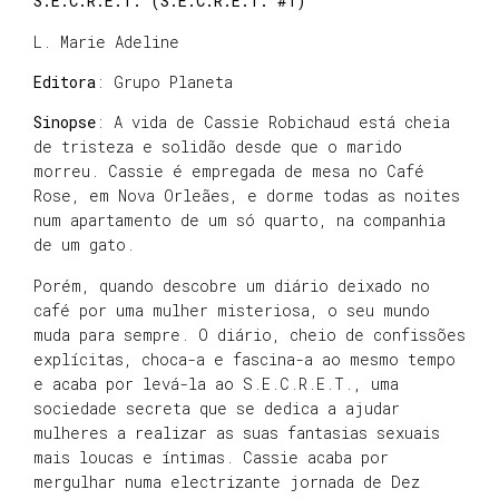
S.E.C.R.E.T. (S.E.C.R.E.T. #1)
L. Marie Adeline
Editora
: Grupo Planeta
Sinopse
: A vida de Cassie Robichaud está cheia
de tristeza e solidão desde que o marido
morreu. Cassie é empregada de mesa no Café
Rose, em Nova Orleães, e dorme todas as noites
num apartamento de um só quarto, na companhia
de um gato.
Porém, quando descobre um diário deixado no
café por uma mulher misteriosa, o seu mundo
muda para sempre. O diário, cheio de confissões
explícitas, choca-a e fascina-a ao mesmo tempo
e acaba por levá-la ao S.E.C.R.E.T., uma
sociedade secreta que se dedica a ajudar
mulheres a realizar as suas fantasias sexuais
mais loucas e íntimas. Cassie acaba por
mergulhar numa electrizante jornada de Dez