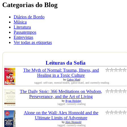
Categorias do Blog
Diários de Bordo
Música
Literatura
Passatempos
Entrevistas
Ver todas as etiquetas
Leituras da Sofia
The Myth of Normal: Trauma, Illness, and
Healing in a Toxic Culture
by
Gabor Maté
tagged: self-care, mental-health, gabor-maté, and currently-reading
The Daily Stoic: 366 Meditations on Wisdom,
Perseverance, and the Art of Living
by
Ryan Holiday
tagged: currently-reading
Alone on the Wall: Alex Honnold and the
Ultimate Limits of Adventure
by
Alex Honnold
tagged: currently-reading