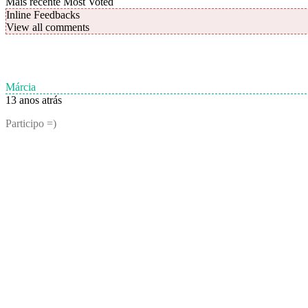
Mais recente
Most Voted
Inline Feedbacks
View all comments
Márcia
13 anos atrás
Participo =)