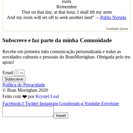
roots
Remember
That on that day, at that hour, I shall lift my arms
And my roots will set off to seek another land” —
Pablo Neruda
Goodreads Quotes
Subscreve e faz parte da minha Comunidade
Recebe em primeira mão comunicação personalizada e todas as
novidades culturais e pessoais do BranMorrighan. Obrigada pelo teu
apoio!
Email
Subscreve
Política de Privacidade
© Bran Morrighan 2020
Feito com ❤️ por
Krystel Leal
Facebook-f
Twitter
Instagram
Goodreads-g
Youtube
Envelope
Insert