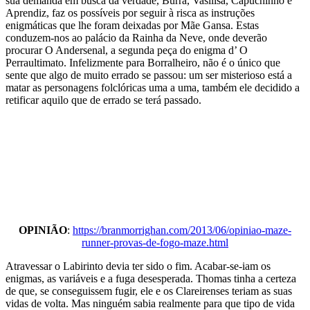
sua demanda em busca da verdade, Burra, Vasilisa, Capuchinho e
Aprendiz, faz os possíveis por seguir à risca as instruções
enigmáticas que lhe foram deixadas por Mãe Gansa. Estas
conduzem-nos ao palácio da Rainha da Neve, onde deverão
procurar O Andersenal, a segunda peça do enigma d’ O
Perraultimato. Infelizmente para Borralheiro, não é o único que
sente que algo de muito errado se passou: um ser misterioso está a
matar as personagens folclóricas uma a uma, também ele decidido a
retificar aquilo que de errado se terá passado.
OPINIÃO
:
https://branmorrighan.com/2013/06/opiniao-maze-
runner-provas-de-fogo-maze.html
Atravessar o Labirinto devia ter sido o fim. Acabar-se-iam os
enigmas, as variáveis e a fuga desesperada. Thomas tinha a certeza
de que, se conseguissem fugir, ele e os Clareirenses teriam as suas
vidas de volta. Mas ninguém sabia realmente para que tipo de vida