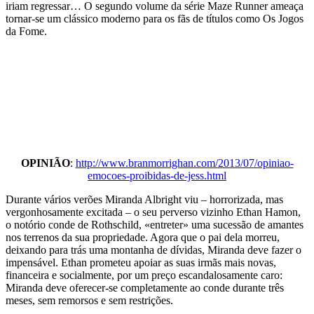
iriam regressar… O segundo volume da série Maze Runner ameaça
tornar-se um clássico moderno para os fãs de títulos como Os Jogos
da Fome.
OPINIÃO
:
http://www.branmorrighan.com/2013/07/opiniao-
emocoes-proibidas-de-jess.html
Durante vários verões Miranda Albright viu – horrorizada, mas
vergonhosamente excitada – o seu perverso vizinho Ethan Hamon,
o notório conde de Rothschild, «entreter» uma sucessão de amantes
nos terrenos da sua propriedade. Agora que o pai dela morreu,
deixando para trás uma montanha de dívidas, Miranda deve fazer o
impensável. Ethan prometeu apoiar as suas irmãs mais novas,
financeira e socialmente, por um preço escandalosamente caro:
Miranda deve oferecer-se completamente ao conde durante três
meses, sem remorsos e sem restrições.