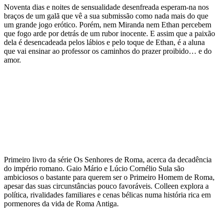
Noventa dias e noites de sensualidade desenfreada esperam-na nos
braços de um galã que vê a sua submissão como nada mais do que
um grande jogo erótico. Porém, nem Miranda nem Ethan percebem
que fogo arde por detrás de um rubor inocente. E assim que a paixão
dela é desencadeada pelos lábios e pelo toque de Ethan, é a aluna
que vai ensinar ao professor os caminhos do prazer proibido… e do
amor.
Primeiro livro da série Os Senhores de Roma, acerca da decadência
do império romano. Gaio Mário e Lúcio Cornélio Sula são
ambiciosos o bastante para querem ser o Primeiro Homem de Roma,
apesar das suas circunstâncias pouco favoráveis. Colleen explora a
política, rivalidades familiares e cenas bélicas numa história rica em
pormenores da vida de Roma Antiga.