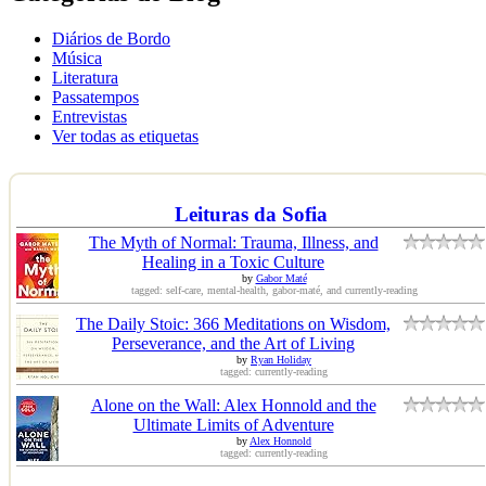
Diários de Bordo
Música
Literatura
Passatempos
Entrevistas
Ver todas as etiquetas
Leituras da Sofia
The Myth of Normal: Trauma, Illness, and
Healing in a Toxic Culture
by
Gabor Maté
tagged: self-care, mental-health, gabor-maté, and currently-reading
The Daily Stoic: 366 Meditations on Wisdom,
Perseverance, and the Art of Living
by
Ryan Holiday
tagged: currently-reading
Alone on the Wall: Alex Honnold and the
Ultimate Limits of Adventure
by
Alex Honnold
tagged: currently-reading