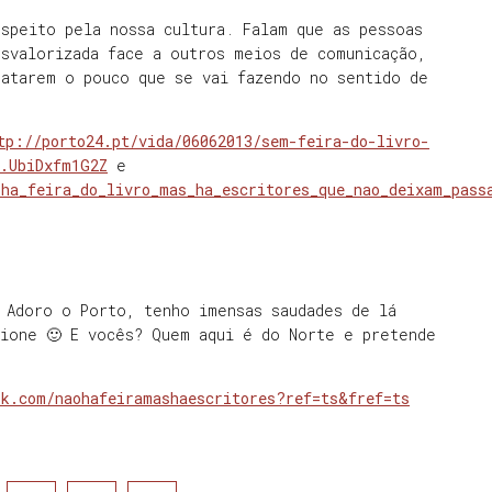
speito pela nossa cultura. Falam que as pessoas
esvalorizada face a outros meios de comunicação,
matarem o pouco que se vai fazendo no sentido de
tp://porto24.pt/vida/06062013/sem-feira-do-livro-
#.UbiDxfm1G2Z
e
_ha_feira_do_livro_mas_ha_escritores_que_nao_deixam_pass
 Adoro o Porto, tenho imensas saudades de lá
cione 🙂 E vocês? Quem aqui é do Norte e pretende
ok.com/naohafeiramashaescritores?ref=ts&fref=ts