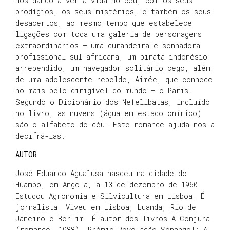
nos dando a ver a vida no céu, com os seus
prodígios, os seus mistérios, e também os seus
desacertos, ao mesmo tempo que estabelece
ligações com toda uma galeria de personagens
extraordinários – uma curandeira e sonhadora
profissional sul-africana, um pirata indonésio
arrependido, um navegador solitário cego, além
de uma adolescente rebelde, Aimée, que conhece
no mais belo dirigível do mundo – o Paris.
Segundo o Dicionário dos Nefelibatas, incluído
no livro, as nuvens (água em estado onírico)
são o alfabeto do céu. Este romance ajuda-nos a
decifrá-las.
AUTOR
José Eduardo Agualusa nasceu na cidade do
Huambo, em Angola, a 13 de dezembro de 1960.
Estudou Agronomia e Silvicultura em Lisboa. É
jornalista. Viveu em Lisboa, Luanda, Rio de
Janeiro e Berlim. É autor dos livros A Conjura
(romance, 1988), Prémio Revelação Sonangol; A