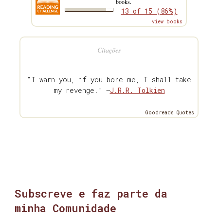
books.
13 of 15 (86%)
view books
Citações
“I warn you, if you bore me, I shall take
my revenge.” —
J.R.R. Tolkien
Goodreads Quotes
Subscreve e faz parte da
minha Comunidade