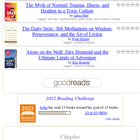
The Myth of Normal: Trauma, Illness, and
Healing in a Toxic Culture
by
Gabor Maté
tagged: self-care, mental-health, gabor-maté, and currently-reading
The Daily Stoic: 366 Meditations on Wisdom,
Perseverance, and the Art of Living
by
Ryan Holiday
tagged: currently-reading
Alone on the Wall: Alex Honnold and the
Ultimate Limits of Adventure
by
Alex Honnold
tagged: currently-reading
2022 Reading Challenge
Sofia
has read 13 books toward her goal of 15 books.
13 of 15 (86%)
view books
Citações