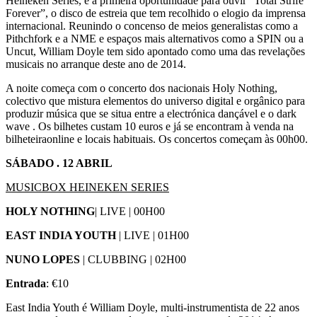
Heineken Series, é a primeira oportunidade para ouvir “Total Strife
Forever”, o disco de estreia que tem recolhido o elogio da imprensa
internacional. Reunindo o concenso de meios generalistas como a
Pithchfork e a NME e espaços mais alternativos como a SPIN ou a
Uncut, William Doyle tem sido apontado como uma das revelações
musicais no arranque deste ano de 2014.
A noite começa com o concerto dos nacionais Holy Nothing,
colectivo que mistura elementos do universo digital e orgânico para
produzir música que se situa entre a electrónica dançável e o dark
wave . Os bilhetes custam 10 euros e já se encontram à venda na
bilheteiraonline e locais habituais. Os concertos começam às 00h00.
SÁBADO . 12 ABRIL
MUSICBOX HEINEKEN SERIES
HOLY NOTHING
| LIVE | 00H00
EAST INDIA YOUTH
| LIVE | 01H00
NUNO LOPES
| CLUBBING | 02H00
Entrada
: €10
East India Youth é William Doyle, multi-instrumentista de 22 anos