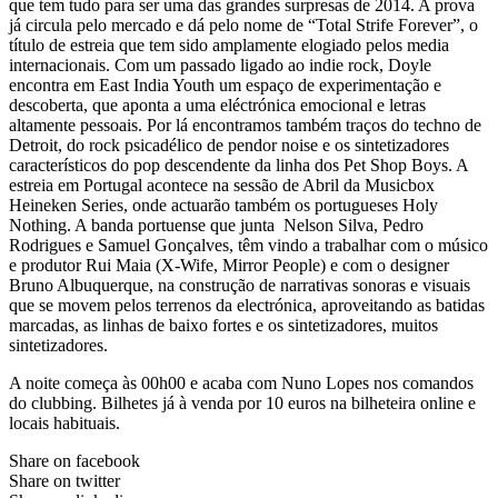
que tem tudo para ser uma das grandes surpresas de 2014. A prova
já circula pelo mercado e dá pelo nome de “Total Strife Forever”, o
título de estreia que tem sido amplamente elogiado pelos media
internacionais. Com um passado ligado ao indie rock, Doyle
encontra em East India Youth um espaço de experimentação e
descoberta, que aponta a uma eléctrónica emocional e letras
altamente pessoais. Por lá encontramos também traços do techno de
Detroit, do rock psicadélico de pendor noise e os sintetizadores
característicos do pop descendente da linha dos Pet Shop Boys. A
estreia em Portugal acontece na sessão de Abril da Musicbox
Heineken Series, onde actuarão também os portugueses Holy
Nothing. A banda portuense que junta Nelson Silva, Pedro
Rodrigues e Samuel Gonçalves, têm vindo a trabalhar com o músico
e produtor Rui Maia (X-Wife, Mirror People) e com o designer
Bruno Albuquerque, na construção de narrativas sonoras e visuais
que se movem pelos terrenos da electrónica, aproveitando as batidas
marcadas, as linhas de baixo fortes e os sintetizadores, muitos
sintetizadores.
A noite começa às 00h00 e acaba com Nuno Lopes nos comandos
do clubbing. Bilhetes já à venda por 10 euros na bilheteira online e
locais habituais.
Share on facebook
Share on twitter