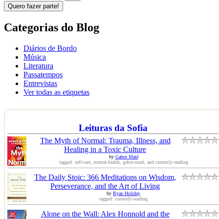
Quero fazer parte!
Categorias do Blog
Diários de Bordo
Música
Literatura
Passatempos
Entrevistas
Ver todas as etiquetas
Leituras da Sofia
The Myth of Normal: Trauma, Illness, and
Healing in a Toxic Culture
by
Gabor Maté
tagged: self-care, mental-health, gabor-maté, and currently-reading
The Daily Stoic: 366 Meditations on Wisdom,
Perseverance, and the Art of Living
by
Ryan Holiday
tagged: currently-reading
Alone on the Wall: Alex Honnold and the