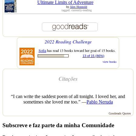
Ultimate Limits of Adventure
by
Alex Honnold
tagged: currently-reading
2022 Reading Challenge
Sofia
has read 13 books toward her goal of 15 books.
13 of 15 (86%)
view books
Citações
“I can write the saddest poem of all tonight. I loved her, and
sometimes she loved me too.” —
Pablo Neruda
Goodreads Quotes
Subscreve e faz parte da minha Comunidade