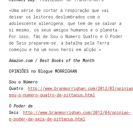
«Uma série de cortar a respiração que vai
deixar os leitores deslumbrados com o
adolescente alienígena, que tem de se salvar a
si mesmo, os seus amigos humanos e o planeta.
Por isso, fãs de Sou o Número Quatro e O Poder
de Seis preparem-se, a batalha pela Terra
começou e há um novo herói em aCção.»
Amazon.com / Best Books of the Month
OPINIÕES no Blogue MORRIGHAN
:
Sou o Número
Quatro
:
http://www.branmorrighan.com/2012/03/opinia
sou-o-numero-quatro-de-pittacus.html
O Poder de
Seis
:
http://www.branmorrighan.com/2012/04/opiniao-
o-poder-de-seis-de-pittacus.html