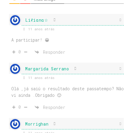
Liℓiαnα☆
11 anos atrás
A participar! 😀
0
Responder
Margarida Serrano
11 anos atrás
Olá ,já saiú o resultado deste passatempo? Não
vi ainda .Obrigado 🙂
0
Responder
Morrighan
11 anos atrás