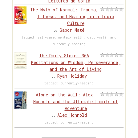
Leituras da Sofia
The Myth of Normal: Trauma,
Illness, and Healing in a Toxic
Culture
Gabor Maté
by
tagged: self-care, mental-health, gabor-maté, and
currently-reading
The Daily Stoic: 366
Meditations on Wisdom, Perseverance,
and the Art of Living
Ryan Holiday
by
tagged: currently-reading
Alone on the Wall: Alex
Honnold and the Ultimate Limits of
Adventure
Alex Honnold
by
tagged: currently-reading