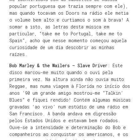
popular portuguesa que trazia sempre com ele),
mas quando tocavam os Doors na rádio ele metia
o volume bem alto e curtiamos o som à brava! A
somar a isto, as letras desta música em
particular, “take me to Portugal, take me to
Spain”, acho que nesse momento começou aquela
curiosidade de um dia descobrir as minhas
raízes.
Bob Marley & the Wailers – Slave Driver
: Este
disco marcou-me muito quando o ouvi pela
primeira vez. Na altura ainda não ouvia muito
Reggae, mas numa viagem à Florida no início dos
anos ‘90 um grande amigo mostrou-me “Talkin’
Blues” e fiquei rendido! Contém algumas músicas
gravadas ‘ao vivo’ num estúdio de uma rádio em
San Francisco. A banda andava em digressão
pelos Estados Unidos e estavam bem rodados.
Ouve-se a intensidade e determinação do Bob e
companheiros ao conquistar os americanos, e os