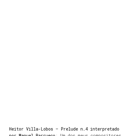
Heitor Villa-Lobos – Prelude n.4 interpretado
por Manuel Barrueco
: Um dos meus compositores