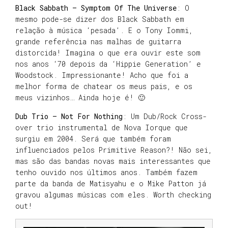
Black Sabbath – Symptom Of The Universe
: O
mesmo pode-se dizer dos Black Sabbath em
relação à música ‘pesada’. E o Tony Iommi,
grande referência nas malhas de guitarra
distorcida! Imagina o que era ouvir este som
nos anos ‘70 depois da ‘Hippie Generation’ e
Woodstock. Impressionante! Acho que foi a
melhor forma de chatear os meus pais, e os
meus vizinhos… Ainda hoje é! 🙂
Dub Trio – Not For Nothing
: Um Dub/Rock Cross-
over trio instrumental de Nova Iorque que
surgiu em 2004. Será que também foram
influenciados pelos Primitive Reason?! Não sei,
mas são das bandas novas mais interessantes que
tenho ouvido nos últimos anos. Também fazem
parte da banda de Matisyahu e o Mike Patton já
gravou algumas músicas com eles. Worth checking
out!