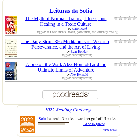
Leituras da Sofia
The Myth of Normal: Trauma, Illness, and
Healing in a Toxic Culture
by
Gabor Maté
tagged: self-care, mental-health, gabor-maté, and currently-reading
The Daily Stoic: 366 Meditations on Wisdom,
Perseverance, and the Art of Living
by
Ryan Holiday
tagged: currently-reading
Alone on the Wall: Alex Honnold and the
Ultimate Limits of Adventure
by
Alex Honnold
tagged: currently-reading
2022 Reading Challenge
Sofia
has read 13 books toward her goal of 15 books.
13 of 15 (86%)
view books