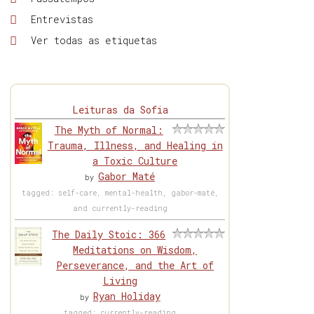
Entrevistas
Ver todas as etiquetas
Leituras da Sofia
The Myth of Normal:
Trauma, Illness, and Healing in
a Toxic Culture
Gabor Maté
by
tagged: self-care, mental-health, gabor-maté,
and currently-reading
The Daily Stoic: 366
Meditations on Wisdom,
Perseverance, and the Art of
Living
Ryan Holiday
by
tagged: currently-reading