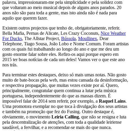
palavra, impressionaram-me pela simplicidade e pela solidez com
que voltaram ao meio musical depois de alguns anos parados. 20
anos não são para toda a gente, mas isto ainda não é nada para
aquilo que querem fazer.
Existem outros projectos que tenho de, obrigatoriamente, referir.
Bella Mafia, Pernas de Alicate, Les Crazy Coconuts,
Nice Weather
For Ducks
, The Allstar Project,
Bússola
,
Moullinex
, Dear
Telephone, Tiago Sousa, João Lobo e Nome Comum. Foram artistas
com os quais fui trabalhando ao longo do ano e que me deu um
gosto enorme falar sobre eles. Refiro-os aqui porque espero em
2015 ter boas notícias de cada um deles! Vamos ver o que este ano
nos trás.
Para terminar estes destaques, deixo só mais umas notas. Não gosto
muito de bate-bocas pela web, mas estou cansada da desinformação,
e respectiva propagação, que muitas vezes existe por aí. Quero,
principalmente, congratular quem continua a lutar pela música
portuguesa, independentemente do que as massas dizem. É
impossível falar de 2014 sem referir, por exemplo, a
Raquel Lains
.
Uma promotora exemplar no que toca à divulgação dos seus artistas
e também na promoção que fez do Fusing. Outro destaque é,
obviamente, o movimento
Leiria Calling
, que não se resigna e luta
pela descentralização de atenções, com toda a qualidade leiriense
saudável, a fervilhar, e a recomendar-se mais do que nunca.