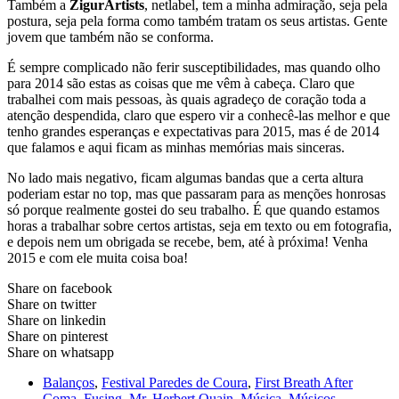
Também a
ZigurArtists
, netlabel, tem a minha admiração, seja pela
postura, seja pela forma como também tratam os seus artistas. Gente
jovem que também não se conforma.
É sempre complicado não ferir susceptibilidades, mas quando olho
para 2014 são estas as coisas que me vêm à cabeça. Claro que
trabalhei com mais pessoas, às quais agradeço de coração toda a
atenção despendida, claro que espero vir a conhecê-las melhor e que
tenho grandes esperanças e expectativas para 2015, mas é de 2014
que falamos e aqui ficam as minhas memórias mais sinceras.
No lado mais negativo, ficam algumas bandas que a certa altura
poderiam estar no top, mas que passaram para as menções honrosas
só porque realmente gostei do seu trabalho. É que quando estamos
horas a trabalhar sobre certos artistas, seja em texto ou em fotografia,
e depois nem um obrigada se recebe, bem, até à próxima! Venha
2015 e com ele muita coisa boa!
Share on facebook
Share on twitter
Share on linkedin
Share on pinterest
Share on whatsapp
Balanços
,
Festival Paredes de Coura
,
First Breath After
Coma
,
Fusing
,
Mr. Herbert Quain
,
Música
,
Músicos