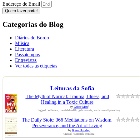
Endereço de Email
Quero fazer parte!
Categorias do Blog
Diários de Bordo
Música
Literatura
Passatempos
Entrevistas
Ver todas as etiquetas
Leituras da Sofia
The Myth of Normal: Trauma, Illness, and
Healing in a Toxic Culture
by
Gabor Maté
tagged: self-care, mental-health, gabor-maté, and currently-reading
The Daily Stoic: 366 Meditations on Wisdom,
Perseverance, and the Art of Living
by
Ryan Holiday
tagged: currently-reading