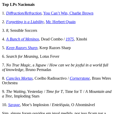
Top LPs Nacionais
1.
Diffraction/Refraction
,
You Can’t Win, Charlie Brown
2.
Forgetting is a Liability
,
Mr. Herbert Quain
3.
8
, Sensible Soccers
4.
A Bunch of Meninos
, Dead Combo /
1975
, Xinobi
5.
Keep Razors Sharp
, Keep Razors Sharp
6.
Search for Meaning
, Lotus Fever
7.
No True Magic
, a Jigsaw /
How can we be joyful in a world full
of knowledge
, Bruno Pernadas
8.
Canções Mortas
, Coelho Radioactivo /
Cornerstone
, Brass Wires
Orchestra
9.
The Waiting
, Yesterday /
Time for T
, Time for T /
A Mountain and
a Tree
, Imploding Stars
10.
Savage
, Moe’s Implosion /
Enteléquia
, O Abominável
Sim, alguns foram ouvidos em igual medida, por isso ficam par a