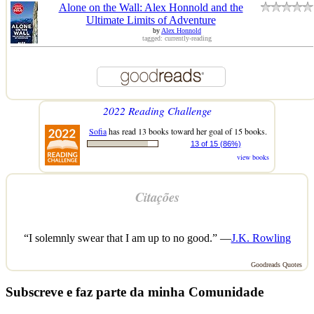
Alone on the Wall: Alex Honnold and the
Ultimate Limits of Adventure
by
Alex Honnold
tagged: currently-reading
2022 Reading Challenge
Sofia
has read 13 books toward her goal of 15 books.
13 of 15 (86%)
view books
Citações
“I solemnly swear that I am up to no good.” —
J.K. Rowling
Goodreads Quotes
Subscreve e faz parte da minha Comunidade