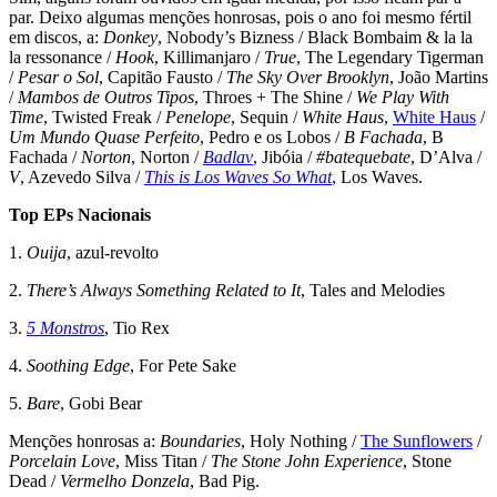
par. Deixo algumas menções honrosas, pois o ano foi mesmo fértil
em discos, a:
Donkey
, Nobody’s Bizness / Black Bombaim & la la
la ressonance /
Hook
, Killimanjaro /
True
, The Legendary Tigerman
/
Pesar o Sol
, Capitão Fausto /
The Sky Over Brooklyn
, João Martins
/
Mambos de Outros Tipos
, Throes + The Shine /
We Play With
Time
, Twisted Freak /
Penelope
, Sequin /
White Haus
,
White Haus
/
Um Mundo Quase Perfeito
, Pedro e os Lobos /
B Fachada
, B
Fachada /
Norton
, Norton /
Badlav
, Jibóia /
#batequebate
, D’Alva /
V
, Azevedo Silva /
This is Los Waves So What
, Los Waves.
Top EPs Nacionais
1.
Ouija
, azul-revolto
2.
There’s Always Something Related to It
, Tales and Melodies
3.
5 Monstros
, Tio Rex
4.
Soothing Edge
, For Pete Sake
5.
Bare
, Gobi Bear
Menções honrosas a:
Boundaries
, Holy Nothing /
The Sunflowers
/
Porcelain Love
, Miss Titan /
The Stone John Experience
, Stone
Dead /
Vermelho Donzela
, Bad Pig.