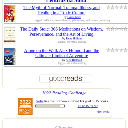
Leituras da Sofia
The Myth of Normal: Trauma, Illness, and
Healing in a Toxic Culture
by
Gabor Maté
tagged: self-care, mental-health, gabor-maté, and currently-reading
The Daily Stoic: 366 Meditations on Wisdom,
Perseverance, and the Art of Living
by
Ryan Holiday
tagged: currently-reading
Alone on the Wall: Alex Honnold and the
Ultimate Limits of Adventure
by
Alex Honnold
tagged: currently-reading
2022 Reading Challenge
Sofia
has read 13 books toward her goal of 15 books.
13 of 15 (86%)
view books
Citações