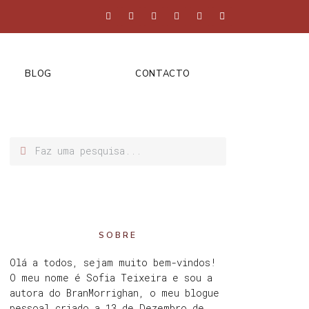
BLOG
CONTACTO
SOBRE
Olá a todos, sejam muito bem-vindos!
O meu nome é Sofia Teixeira e sou a
autora do BranMorrighan, o meu blogue
pessoal criado a 13 de Dezembro de