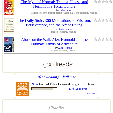
The Myth of Normal: Trauma, Illness, and
Healing in a Toxic Culture
by
Gabor Maté
tagged: self-care, mental-health, gabor-maté, and currently-reading
The Daily Stoic: 366 Meditations on Wisdom,
Perseverance, and the Art of Living
by
Ryan Holiday
tagged: currently-reading
Alone on the Wall: Alex Honnold and the
Ultimate Limits of Adventure
by
Alex Honnold
tagged: currently-reading
2022 Reading Challenge
Sofia
has read 13 books toward her goal of 15 books.
13 of 15 (86%)
view books
Citações