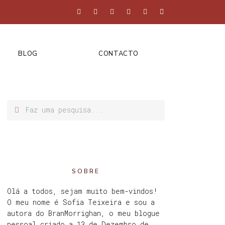
BLOG
CONTACTO
SOBRE
Olá a todos, sejam muito bem-vindos!
O meu nome é Sofia Teixeira e sou a
autora do BranMorrighan, o meu blogue
pessoal criado a 13 de Dezembro de