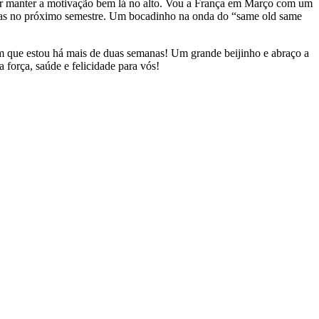
uir manter a motivação bem lá no alto. Vou a França em Março com um
ulas no próximo semestre. Um bocadinho na onda do “same old same
om que estou há mais de duas semanas! Um grande beijinho e abraço a
 força, saúde e felicidade para vós!