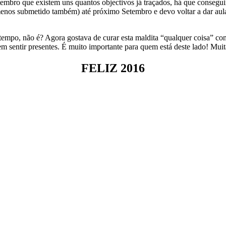
tembro que existem uns quantos objectivos já traçados, há que conseg
o menos submetido também) até próximo Setembro e devo voltar a dar a
u tempo, não é? Agora gostava de curar esta maldita “qualquer coisa” c
m sentir presentes. É muito importante para quem está deste lado! Muita
FELIZ 2016