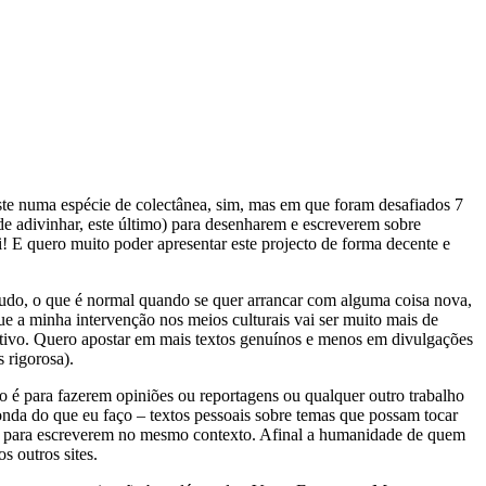
ste numa espécie de colectânea, sim, mas em que foram desafiados 7
 de adivinhar, este último) para desenharem e escreverem sobre
ui! E quero muito poder apresentar este projecto de forma decente e
 tudo, o que é normal quando se quer arrancar com alguma coisa nova,
ue a minha intervenção nos meios culturais vai ser muito mais de
sitivo. Quero apostar em mais textos genuínos e menos em divulgações
 rigorosa).
 é para fazerem opiniões ou reportagens ou qualquer outro trabalho
onda do que eu faço – textos pessoais sobre temas que possam tocar
s para escreverem no mesmo contexto. Afinal a humanidade de quem
s outros sites.