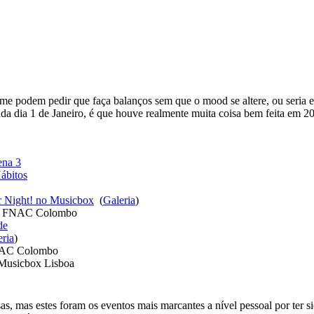
me podem pedir que faça balanços sem que o mood se altere, ou seria 
ada dia 1 de Janeiro, é que houve realmente muita coisa bem feita em 
ena 3
ábitos
ar Night! no Musicbox
(
Galeria
)
na FNAC Colombo
de
eria
)
FNAC Colombo
Musicbox Lisboa
isas, mas estes foram os eventos mais marcantes a nível pessoal por t