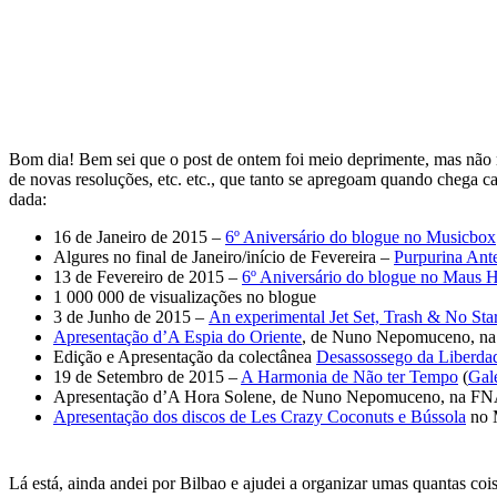
Bom dia! Bem sei que o post de ontem foi meio deprimente, mas não 
de novas resoluções, etc. etc., que tanto se apregoam quando chega c
dada:
16 de Janeiro de 2015 –
6º Aniversário do blogue no Musicbox
Algures no final de Janeiro/início de Fevereira –
Purpurina Ant
13 de Fevereiro de 2015 –
6º Aniversário do blogue no Maus H
1 000 000 de visualizações no blogue
3 de Junho de 2015 –
An experimental Jet Set, Trash & No St
Apresentação d’A Espia do Oriente
, de Nuno Nepomuceno, 
Edição e Apresentação da colectânea
Desassossego da Liberda
19 de Setembro de 2015 –
A Harmonia de Não ter Tempo
(
Gal
Apresentação d’A Hora Solene, de Nuno Nepomuceno, na 
Apresentação dos discos de Les Crazy Coconuts e Bússola
no 
Lá está, ainda andei por Bilbao e ajudei a organizar umas quantas co