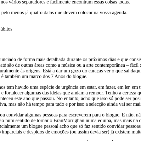
nos vários separadores e facilmente encontram essas coisas todas.
 pelo menos já quatro datas que devem colocar na vossa agenda:
ábitos
nunciado de forma mais detalhada durante os próximos dias e que consi
e até são de outras áreas como a música ou a arte contemporânea – fácil
naturalmente às origens. Está a dar um gozo do caraças ver o que sai daq
as é também um marco dos 7 Anos do blogue.
nos tem havido uma espécie de urgência em estar, em fazer, em ler, em
 e fortalecer algumas das ideias que andam a remoer. Tenho a certeza q
conteceu este ano que passou. No entanto, acho que isso só pode ser po
iva, mas não há tempo para tudo e por isso a selecção ainda vai ser mais
ou convidar algumas pessoas para escreverem para o blogue. E não, não
s não num sentido de tornar o BranMorrighan numa equipa, mas mais na 
cialmente um blogue pessoal acho que só faz sentido convidar pessoa
imparciais e despidos de emoções (ou assim devia ser) já existem muito