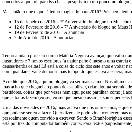
concertos a que fui, para isso basta pesquisarem um pouco no blogue, 
Mas então o que é que já tenho magicado para 2016? Pois bem, tenho
15 de Janeiro de 2016 – 7º Aniversário do blogue no Musicbox
12 de Fevereiro de 2016 – 7º Aniversário do blogue no Maus H
19 de Fevereiro de 2016 – A anunciar
7 de Abril de 2016 – A anunciar
Tenho ainda o projecto com o Matéria Negra a avançar, que vai ser a
ilustradores e 7 novos escritores (a maior parte é mesmo uma estreia 
deuses/heróis celtas! Lá está a coisa do ciclo dos sete anos e voltar 
com qualidade, vai é demorar mais tempo do que estava à espera, m
Acredito que 2016, aqui no blogue, vá ser mais calmo. Nos últimos a
mas acho que cheguei ao ponto de estabilizar, criar alguma serenidade
bastidores, coisas que por vezes nem aqui posso partilhar, como já a
que já todos fazem (eu sei, eu sei que mesmo assim já sou super select
Uma das novidades de 2016, mais activa que nos outros anos, é que v
que pudesse ser eu a fazer. Quer dizer, até pode vir a acontecer, ma
pessoalmente quem convido a escrever. Sendo o BranMorrighan essen
está por trás do computador também conta. Para textos (supostamente) 